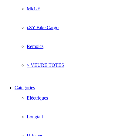
Mk1-E
i:SY Bike Cargo
Remolcs
> VEURE TOTES
Categories
Elèctriques
Longtail
Urbanes