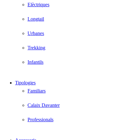
Elèctriques
Longtail
Urbanes
Trekking
Infantils
Tipologies
Familiars
Calaix Davanter
Professionals