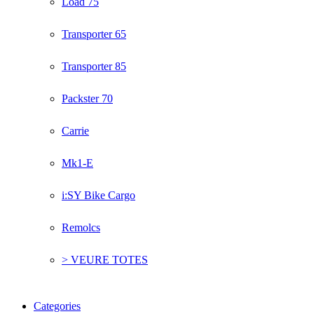
Load 75
Transporter 65
Transporter 85
Packster 70
Carrie
Mk1-E
i:SY Bike Cargo
Remolcs
> VEURE TOTES
Categories