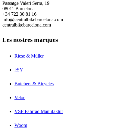
Passatge Valeri Serra, 19
08011 Barcelona
+34 722 30 81 16
info@centralbikebarcelona.com
centralbikebarcelona.com
Les nostres marques
Riese & Müller
i:SY
Butchers & Bicycles
Veloe
VSF Fahrrad Manufaktur
Woom