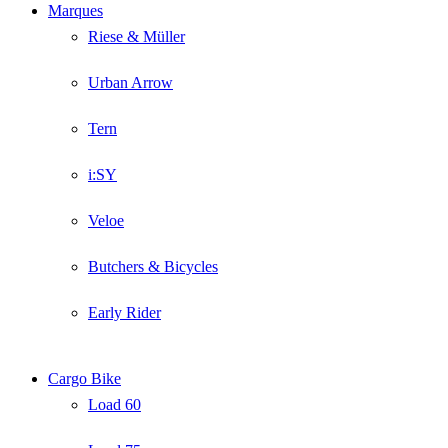
Marques
Riese & Müller
Urban Arrow
Tern
i:SY
Veloe
Butchers & Bicycles
Early Rider
Cargo Bike
Load 60