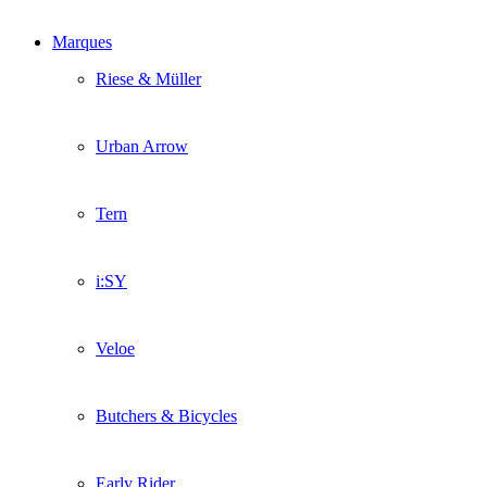
Marques
Riese & Müller
Urban Arrow
Tern
i:SY
Veloe
Butchers & Bicycles
Early Rider