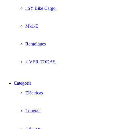
i:SY Bike Cargo
Mk1-E
Remolques
> VER TODAS
Categoría
Eléctricas
Longtail
Urbanas