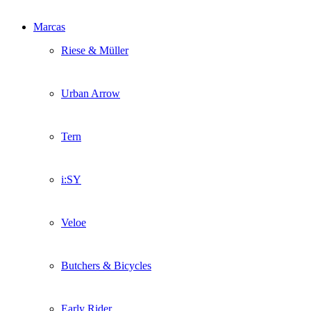
Marcas
Riese & Müller
Urban Arrow
Tern
i:SY
Veloe
Butchers & Bicycles
Early Rider