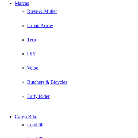
Marcas
Riese & Müller
Urban Arrow
Tern
i:SY
Veloe
Butchers & Bicycles
Early Rider
Cargo Bike
Load 60