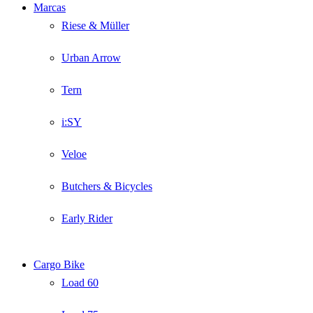
Marcas
Riese & Müller
Urban Arrow
Tern
i:SY
Veloe
Butchers & Bicycles
Early Rider
Cargo Bike
Load 60