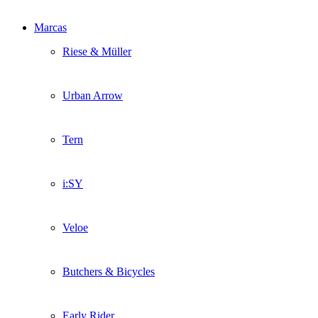
Marcas
Riese & Müller
Urban Arrow
Tern
i:SY
Veloe
Butchers & Bicycles
Early Rider