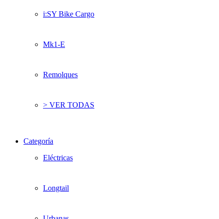
i:SY Bike Cargo
Mk1-E
Remolques
> VER TODAS
Categoría
Eléctricas
Longtail
Urbanas