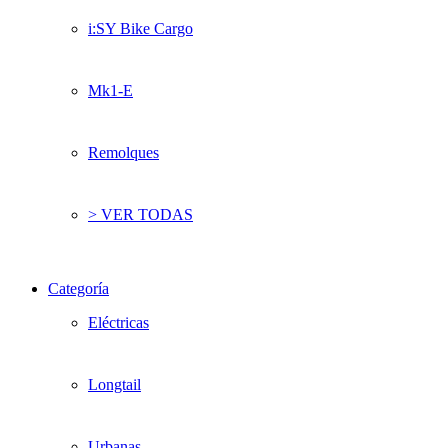
i:SY Bike Cargo
Mk1-E
Remolques
> VER TODAS
Categoría
Eléctricas
Longtail
Urbanas