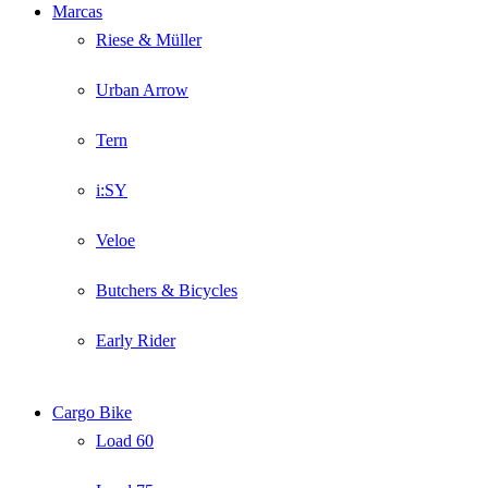
Marcas
Riese & Müller
Urban Arrow
Tern
i:SY
Veloe
Butchers & Bicycles
Early Rider
Cargo Bike
Load 60