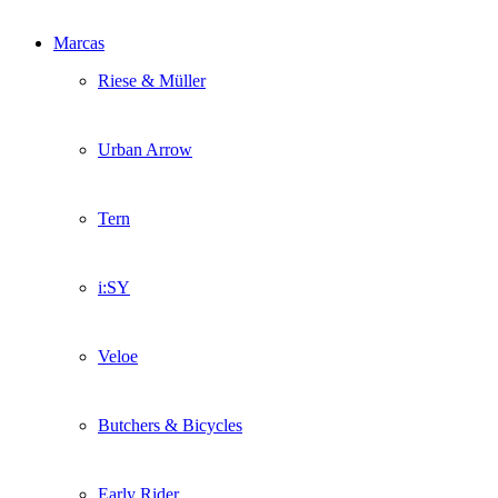
Marcas
Riese & Müller
Urban Arrow
Tern
i:SY
Veloe
Butchers & Bicycles
Early Rider