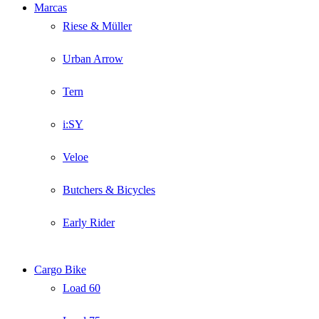
Marcas
Riese & Müller
Urban Arrow
Tern
i:SY
Veloe
Butchers & Bicycles
Early Rider
Cargo Bike
Load 60