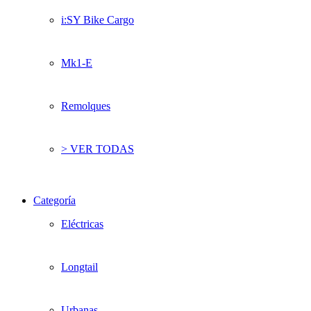
i:SY Bike Cargo
Mk1-E
Remolques
> VER TODAS
Categoría
Eléctricas
Longtail
Urbanas