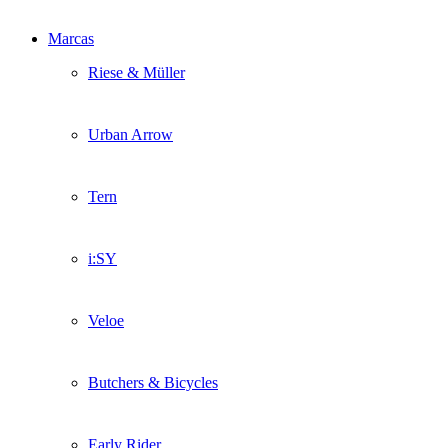
Marcas
Riese & Müller
Urban Arrow
Tern
i:SY
Veloe
Butchers & Bicycles
Early Rider