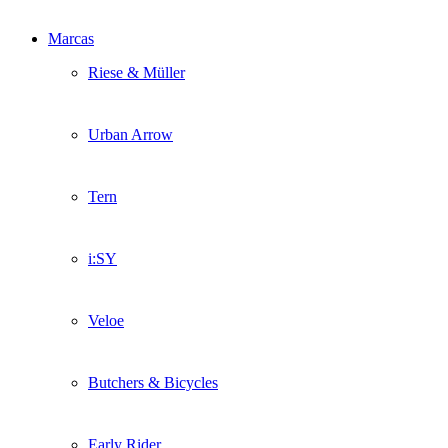
Marcas
Riese & Müller
Urban Arrow
Tern
i:SY
Veloe
Butchers & Bicycles
Early Rider