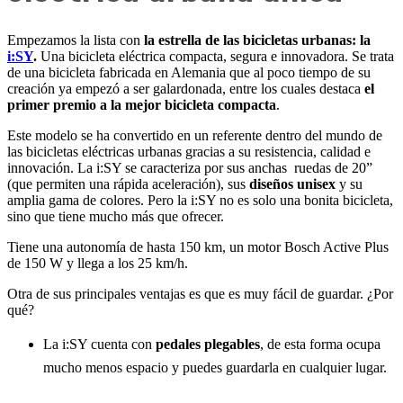
Empezamos la lista con
la estrella de las bicicletas urbanas: la
i:SY
.
Una bicicleta eléctrica compacta, segura e innovadora. Se trata
de una bicicleta fabricada en Alemania que al poco tiempo de su
creación ya empezó a ser galardonada, entre los cuales destaca
el
primer premio a la mejor bicicleta compacta
.
Este modelo se ha convertido en un referente dentro del mundo de
las bicicletas eléctricas urbanas gracias a su resistencia, calidad e
innovación. La
i:SY
se caracteriza por sus anchas ruedas de 20”
(que permiten una rápida aceleración), sus
diseños unisex
y su
amplia gama de colores. Pero la i:SY no es solo una bonita bicicleta,
sino que tiene mucho más que ofrecer.
Tiene una autonomía de hasta 150 km, un motor Bosch Active Plus
de 150 W y llega a los 25 km/h.
Otra de sus principales ventajas es que es muy fácil de guardar. ¿Por
qué?
La i:SY cuenta con
pedales plegables
, de esta forma ocupa
mucho menos espacio y puedes guardarla en cualquier lugar.