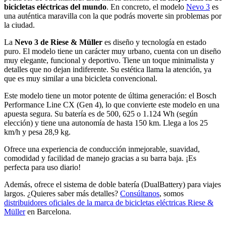
bicicletas eléctricas del mundo
. En concreto, el modelo
Nevo 3
es
una auténtica maravilla con la que podrás moverte sin problemas por
la ciudad.
La
Nevo 3 de Riese & Müller
es diseño y tecnología en estado
puro. El modelo tiene un carácter muy urbano, cuenta con un diseño
muy elegante, funcional y deportivo. Tiene un toque minimalista y
detalles que no dejan indiferente. Su estética llama la atención, ya
que es muy similar a una bicicleta convencional.
Este modelo tiene un motor potente de última generación: el Bosch
Performance Line CX (Gen 4), lo que convierte este modelo en una
apuesta segura. Su batería es de 500, 625 o 1.124 Wh (según
elección) y tiene una autonomía de hasta 150 km. Llega a los 25
km/h y pesa 28,9 kg.
Ofrece una experiencia de conducción inmejorable, suavidad,
comodidad y facilidad de manejo gracias a su barra baja. ¡Es
perfecta para uso diario!
Además, ofrece el sistema de doble batería (DualBattery) para viajes
largos. ¿Quieres saber más detalles?
Consúltanos
, somos
distribuidores oficiales de la marca de bicicletas eléctricas Riese &
Müller
en Barcelona.