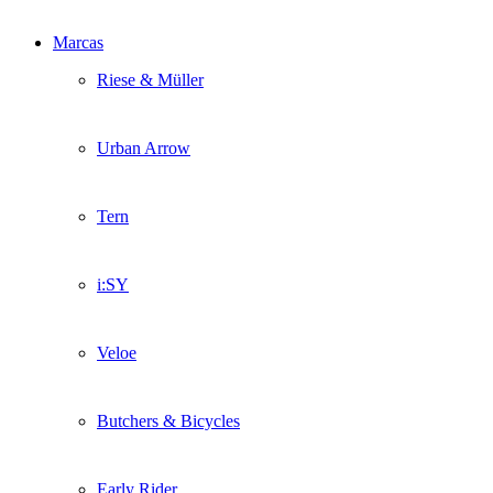
Marcas
Riese & Müller
Urban Arrow
Tern
i:SY
Veloe
Butchers & Bicycles
Early Rider