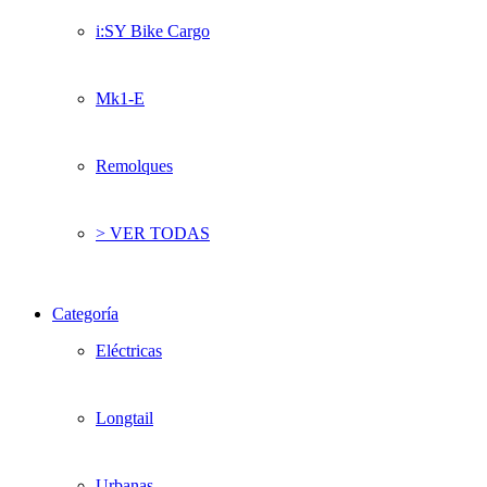
i:SY Bike Cargo
Mk1-E
Remolques
> VER TODAS
Categoría
Eléctricas
Longtail
Urbanas